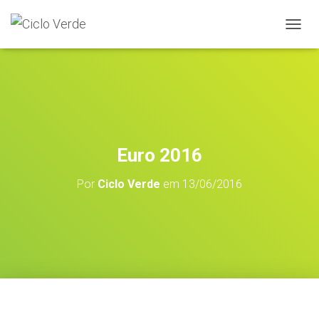
A
L
T
E
R
N
A
R
A
Euro 2016
N
A
Por
Ciclo Verde
em
13/06/2016
V
E
G
A
Ç
Ã
O