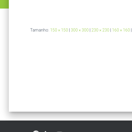
Tamanho:
150 × 150
|
300 × 300
|
230 × 230
|
160 × 160
|