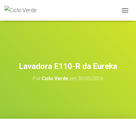
A
L
T
E
R
N
A
R
A
Lavadora E110-R da Eureka
N
A
Por
Ciclo Verde
em
30/05/2016
V
E
G
A
Ç
Ã
O