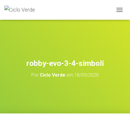
A
L
T
E
R
N
A
R
A
robby-evo-3-4-simboli
N
A
Por
Ciclo Verde
em
18/09/2020
V
E
G
A
Ç
Ã
O