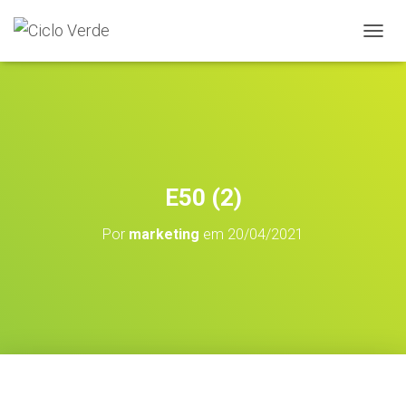
A
L
T
E
R
N
A
R
A
E50 (2)
N
A
Por
marketing
em
20/04/2021
V
E
G
A
Ç
Ã
O