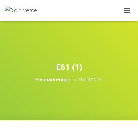
A
L
T
E
R
N
A
R
A
E61 (1)
N
A
Por
marketing
em
21/04/2021
V
E
G
A
Ç
Ã
O