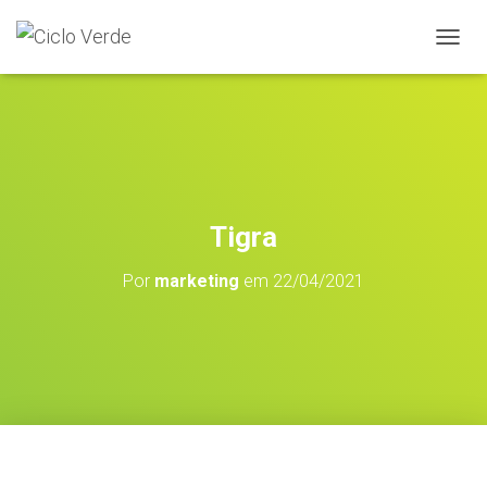
A
L
T
E
R
N
A
R
A
Tigra
N
A
Por
marketing
em
22/04/2021
V
E
G
A
Ç
Ã
O