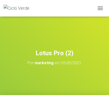
A
L
T
E
R
N
A
R
A
Lotus Pro (2)
N
A
Por
marketing
em
05/05/2021
V
E
G
A
Ç
Ã
O