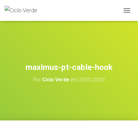
A
L
T
E
R
N
A
R
A
maximus-pt-cable-hook
N
A
Por
Ciclo Verde
em
23/01/2023
V
E
G
A
Ç
Ã
O