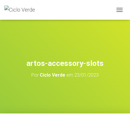
A
L
T
E
R
N
A
R
A
artos-accessory-slots
N
A
Por
Ciclo Verde
em
23/01/2023
V
E
G
A
Ç
Ã
O