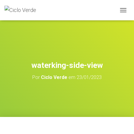
A
L
T
E
R
N
A
R
A
waterking-side-view
N
A
Por
Ciclo Verde
em
23/01/2023
V
E
G
A
Ç
Ã
O