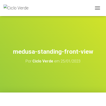
A
L
T
E
R
N
A
R
A
medusa-standing-front-view
N
A
Por
Ciclo Verde
em
25/01/2023
V
E
G
A
Ç
Ã
O