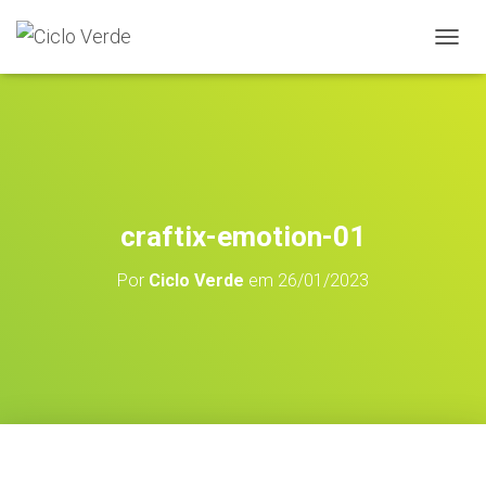
A
L
T
E
R
N
A
R
A
craftix-emotion-01
N
A
Por
Ciclo Verde
em
26/01/2023
V
E
G
A
Ç
Ã
O