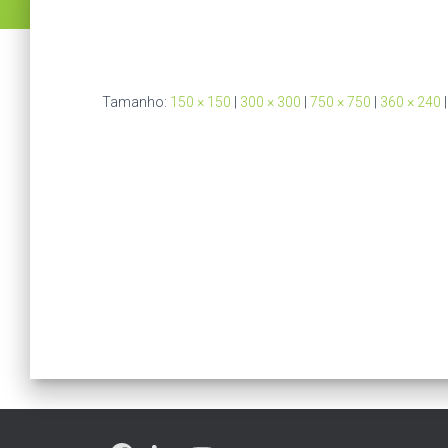
Tamanho:
150 × 150
|
300 × 300
|
750 × 750
|
360 × 240
|