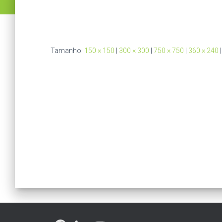
Tamanho:
150 × 150
|
300 × 300
|
750 × 750
|
360 × 240
|