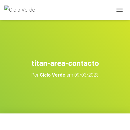
A
L
T
E
R
N
A
R
A
titan-area-contacto
N
A
Por
Ciclo Verde
em
09/03/2023
V
E
G
A
Ç
Ã
O