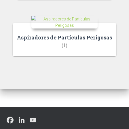
Aspiradores de Partículas Perigosas
(1)
F
Li
Y