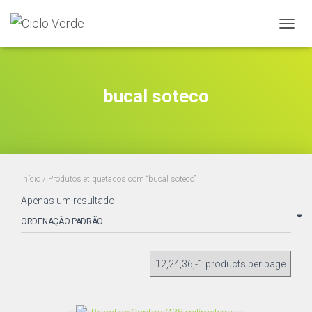
ALTER
A
NAVE
bucal soteco
Início
/ Produtos etiquetados com “bucal soteco”
Apenas um resultado