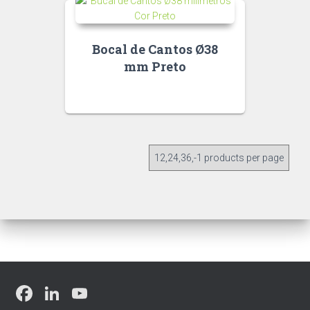
Bocal de Cantos Ø38
mm Preto
F
Li
Y