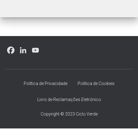
F
Li
Y
a
nk
o
ce
e
u
b
dI
T
Política de Privacidade
Política de Cookies
o
n
u
ok
b
Livro de Reclamações Eletrónico
e
Copyright © 2023 Ciclo Verde
C
h
Manage consent