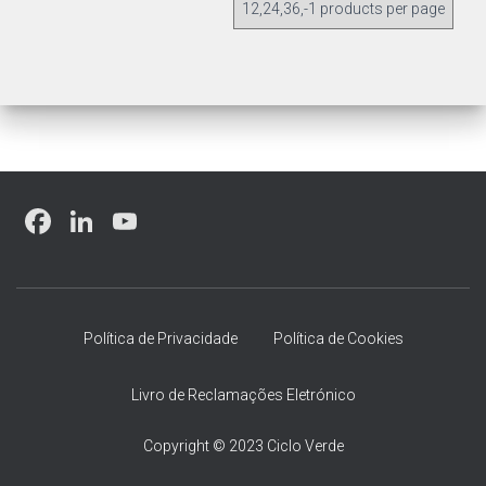
F
Li
Y
a
nk
o
ce
e
u
b
dI
T
Política de Privacidade
Política de Cookies
o
n
u
ok
b
Livro de Reclamações Eletrónico
e
Copyright © 2023 Ciclo Verde
C