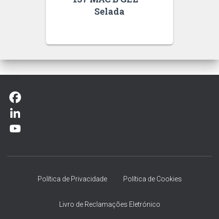
Selada
F
a
L
c
i
Y
e
n
o
b
k
u
Política de Privacidade
Política de Cookies
o
e
T
Livro de Reclamações Eletrónico
o
d
u