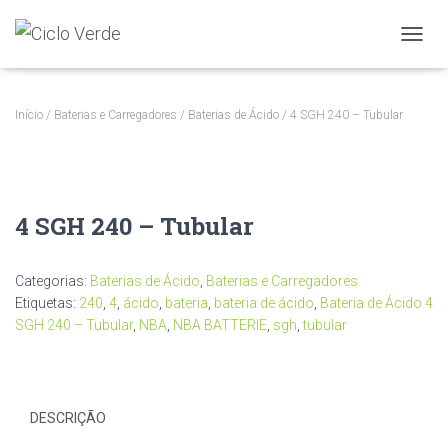
A
L
T
E
Início
/
Baterias e Carregadores
/
Baterias de Ácido
/ 4 SGH 240 – Tubular
R
N
A
R
A
4 SGH 240 – Tubular
N
A
V
E
Categorias:
Baterias de Ácido
,
Baterias e Carregadores
G
Etiquetas:
240
,
4
,
ácido
,
bateria
,
bateria de ácido
,
Bateria de Ácido 4
A
SGH 240 – Tubular
,
NBA
,
NBA BATTERIE
,
sgh
,
tubular
Ç
Ã
O
DESCRIÇÃO