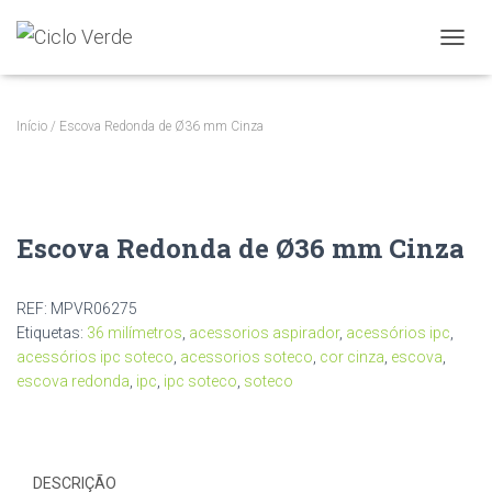
A
L
T
E
Início
/ Escova Redonda de Ø36 mm Cinza
R
N
A
R
A
Escova Redonda de Ø36 mm Cinza
N
A
V
E
REF:
MPVR06275
G
Etiquetas:
36 milímetros
,
acessorios aspirador
,
acessórios ipc
,
A
acessórios ipc soteco
,
acessorios soteco
,
cor cinza
,
escova
,
Ç
escova redonda
,
ipc
,
ipc soteco
,
soteco
Ã
O
DESCRIÇÃO