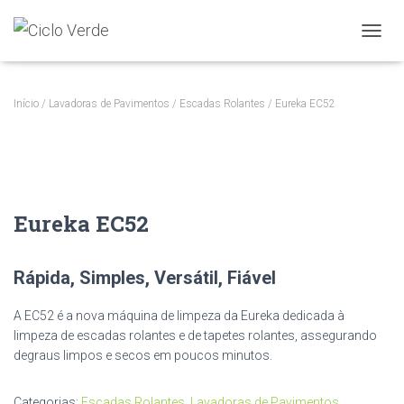
A
L
T
E
Início
/
Lavadoras de Pavimentos
/
Escadas Rolantes
/ Eureka EC52
R
N
A
R
A
N
Eureka EC52
A
V
E
G
Rápida, Simples, Versátil, Fiável
A
Ç
A EC52 é a nova máquina de limpeza da Eureka dedicada à
Ã
limpeza de escadas rolantes e de tapetes rolantes, assegurando
O
degraus limpos e secos em poucos minutos.
Categorias:
Escadas Rolantes
,
Lavadoras de Pavimentos