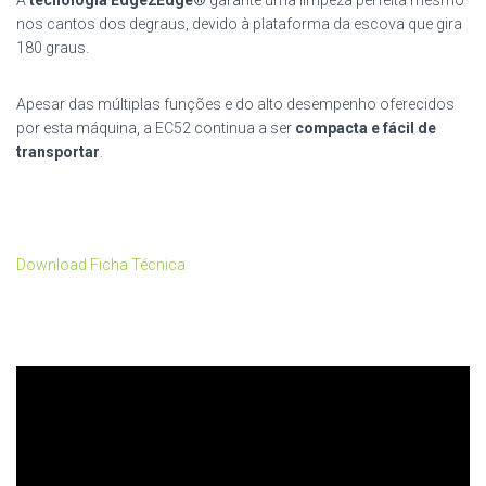
A
tecnologia Edge2Edge®
garante uma limpeza perfeita mesmo
nos cantos dos degraus, devido à plataforma da escova que gira
180 graus.
Apesar das múltiplas funções e do alto desempenho oferecidos
por esta máquina, a EC52 continua a ser
compacta e fácil de
transportar
.
Download Ficha Técnica