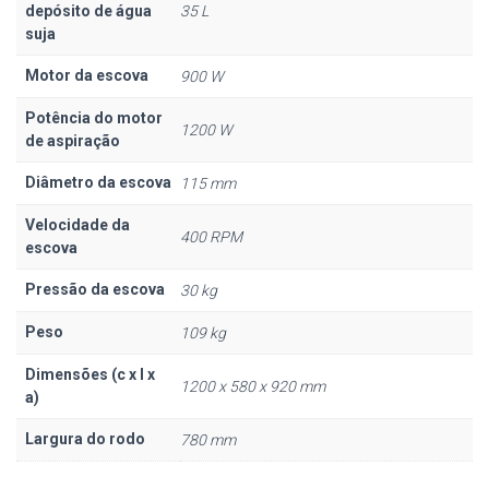
depósito de água
35 L
suja
Motor da escova
900 W
Potência do motor
1200 W
de aspiração
Diâmetro da escova
115 mm
Velocidade da
400 RPM
escova
Pressão da escova
30 kg
Peso
109 kg
Dimensões (c x l x
1200 x 580 x 920 mm
a)
Largura do rodo
780 mm