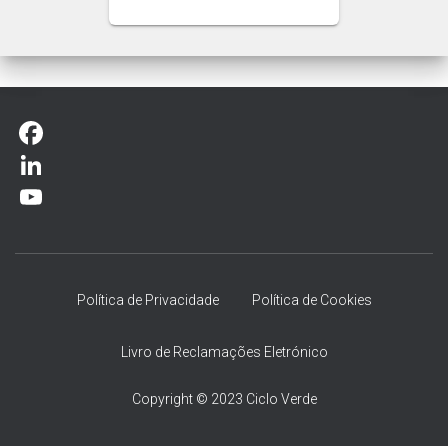
F
a
L
c
i
Y
e
n
o
b
k
u
Política de Privacidade
Política de Cookies
o
e
T
Livro de Reclamações Eletrónico
o
d
u
k
I
b
Copyright © 2023 Ciclo Verde
n
e