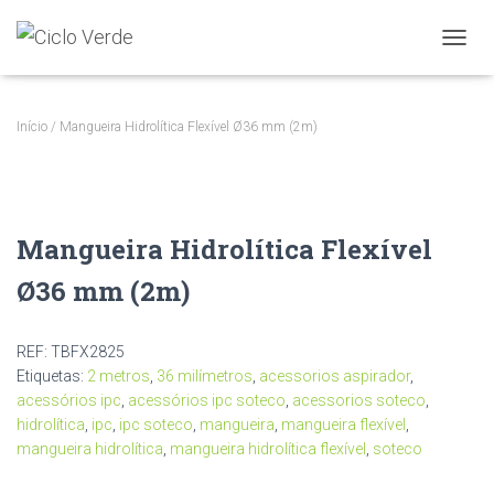
A
L
T
E
Início
/ Mangueira Hidrolítica Flexível Ø36 mm (2m)
R
N
A
R
A
Mangueira Hidrolítica Flexível
N
A
Ø36 mm (2m)
V
E
G
A
REF:
TBFX2825
Ç
Etiquetas:
2 metros
,
36 milímetros
,
acessorios aspirador
,
Ã
acessórios ipc
,
acessórios ipc soteco
,
acessorios soteco
,
O
hidrolítica
,
ipc
,
ipc soteco
,
mangueira
,
mangueira flexível
,
mangueira hidrolítica
,
mangueira hidrolítica flexível
,
soteco