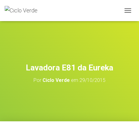
A
L
T
E
R
N
A
R
A
Lavadora E81 da Eureka
N
A
Por
Ciclo Verde
em
29/10/2015
V
E
G
A
Ç
Ã
O