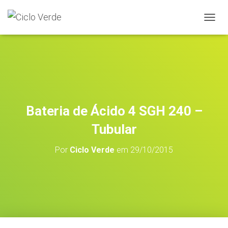
A
L
T
E
R
N
A
R
A
Bateria de Ácido 4 SGH 240 –
N
A
Tubular
V
E
Por
Ciclo Verde
em
29/10/2015
G
A
Ç
Ã
O