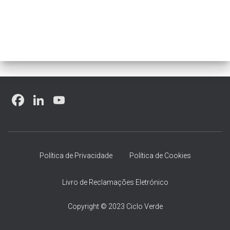
F
Li
Y
a
nk
o
ce
e
u
b
dI
T
Política de Privacidade
Política de Cookies
o
n
u
ok
b
Livro de Reclamações Eletrónico
e
Copyright © 2023 Ciclo Verde
C