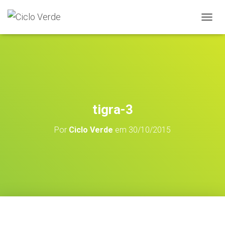
A
L
T
E
R
N
A
R
A
tigra-3
N
A
Por
Ciclo Verde
em
30/10/2015
V
E
G
A
Ç
Ã
O