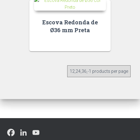
Escova Redonda de
Ø36 mm Preta
F
Li
Y