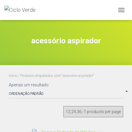
ALTER
A
NAVE
acessório aspirador
Início
/ Produtos etiquetados com “acessório aspirador”
Apenas um resultado