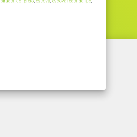
pirador
,
cor preto
,
escova
,
escova redonda
,
ipc
,