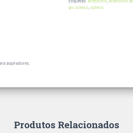
Etiquetas:
acessório
,
acessório as
ipc soteco
,
soteco
ara aspiradores.
Produtos Relacionados