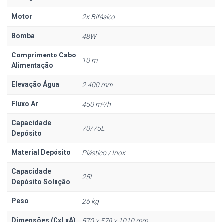
Motor
2x Bifásico
Bomba
48W
Comprimento Cabo
10 m
Alimentação
Elevação Água
2.400 mm
Fluxo Ar
450 m³/h
Capacidade
70/75L
Depósito
Material Depósito
Plástico / Inox
Capacidade
25L
Depósito Solução
Peso
26 kg
Dimensões (CxLxA)
570 x 570 x 1010 mm