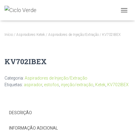
A
L
T
E
Início
/
Aspiradores Ketek
/
Aspiradores de Injeção/Extração
/ KV702IBEX
R
N
A
R
KV702IBEX
A
N
A
Categoria:
Aspiradores de Injeção/Extração
V
E
Etiquetas:
aspirador
,
estofos
,
injeção/extração
,
Ketek
,
KV702IBEX
G
A
Ç
Ã
O
DESCRIÇÃO
INFORMAÇÃO ADICIONAL