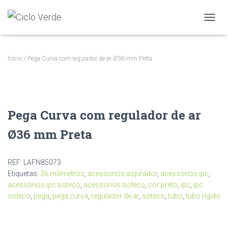
A
L
T
E
Início
/ Pega Curva com regulador de ar Ø36 mm Preta
R
N
A
R
A
Pega Curva com regulador de ar
N
A
Ø36 mm Preta
V
E
G
A
REF:
LAFN85073
Ç
Etiquetas:
36 milímetros
,
acessorios aspirador
,
acessórios ipc
,
Ã
acessórios ipc soteco
,
acessorios soteco
,
cor preto
,
ipc
,
ipc
O
soteco
,
pega
,
pega curva
,
regulador de ar
,
soteco
,
tubo
,
tubo rígido