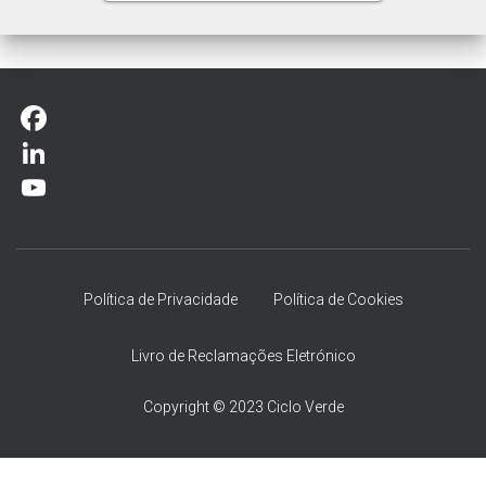
F
a
L
c
i
Y
e
n
o
b
k
u
Política de Privacidade
Política de Cookies
o
e
T
Livro de Reclamações Eletrónico
o
d
u
k
I
b
Copyright © 2023 Ciclo Verde
n
e
C
Manage consent