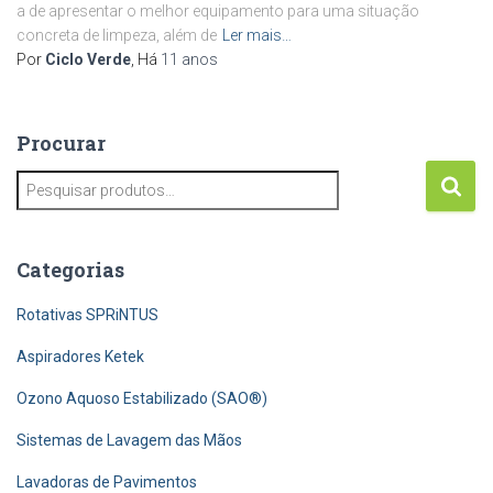
a de apresentar o melhor equipamento para uma situação
concreta de limpeza, além de
Ler mais…
Por
Ciclo Verde
, Há
11 anos
Procurar
P
e
s
q
Categorias
u
i
Rotativas SPRiNTUS
s
a
Aspiradores Ketek
r
Ozono Aquoso Estabilizado (SAO®)
p
o
Sistemas de Lavagem das Mãos
r
:
Lavadoras de Pavimentos