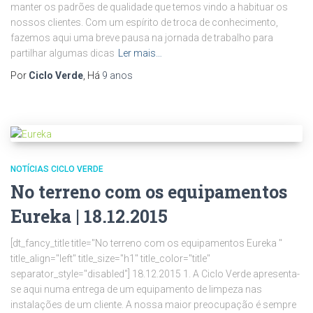
manter os padrões de qualidade que temos vindo a habituar os
nossos clientes. Com um espírito de troca de conhecimento,
fazemos aqui uma breve pausa na jornada de trabalho para
partilhar algumas dicas
Ler mais…
Por
Ciclo Verde
, Há
9 anos
NOTÍCIAS CICLO VERDE
No terreno com os equipamentos
Eureka | 18.12.2015
[dt_fancy_title title="No terreno com os equipamentos Eureka "
title_align="left" title_size="h1" title_color="title"
separator_style="disabled"] 18.12.2015 1. A Ciclo Verde apresenta-
se aqui numa entrega de um equipamento de limpeza nas
instalações de um cliente. A nossa maior preocupação é sempre