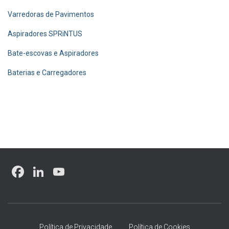
Varredoras de Pavimentos
Aspiradores SPRiNTUS
Bate-escovas e Aspiradores
Baterias e Carregadores
F
Li
Y
a
nk
o
ce
e
u
b
dI
T
Política de Privacidade
Política de Cookies