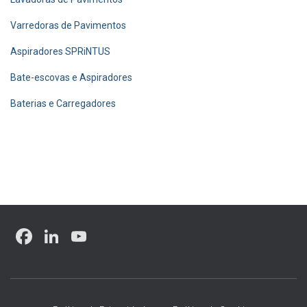
Varredoras de Pavimentos
Aspiradores SPRiNTUS
Bate-escovas e Aspiradores
Baterias e Carregadores
F
Li
Y
a
nk
o
ce
e
u
b
dI
T