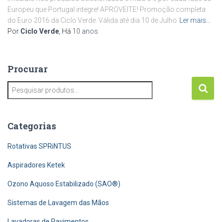
Europeu que Portugal integre! APROVEITE! Promoção completa
do Euro 2016 da Ciclo Verde. Válida até dia 10 de Julho
Ler mais…
Por
Ciclo Verde
, Há
10 anos
Procurar
P
e
s
q
Categorias
u
i
Rotativas SPRiNTUS
s
a
Aspiradores Ketek
r
Ozono Aquoso Estabilizado (SAO®)
p
o
Sistemas de Lavagem das Mãos
r
:
Lavadoras de Pavimentos